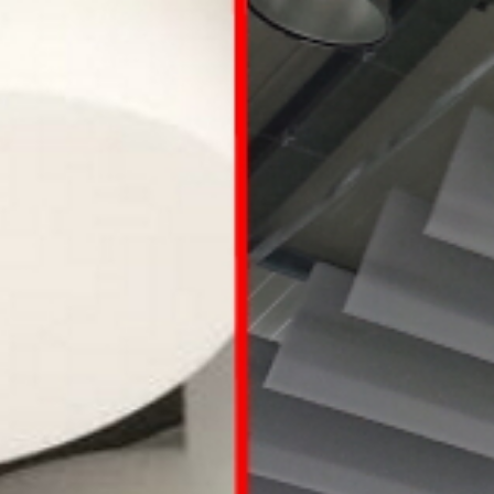
xperten
Wir tun alles, dam
it der Lärm Sie in
Ruhe lässt.
Sie Ruhe l