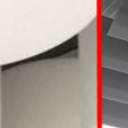
Die Schallschutzexp
Wir tun alles, dam
it der Lärm Sie in Ruhe lä