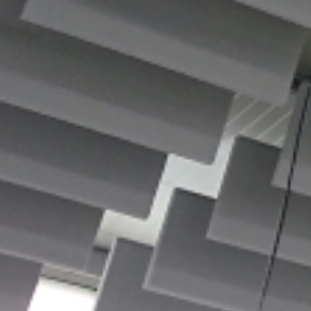
erten
sst.
Sie Ruhe l