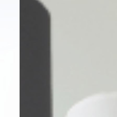
Wir tun alles, dam
it der Lärm Sie in
Ruhe lässt.
Sie Ruhe l