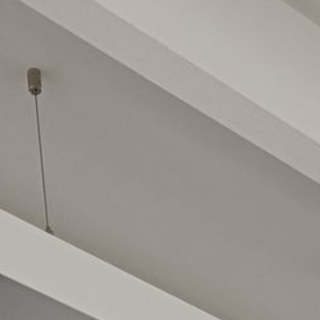
Wir tun alles, dam
it der Lärm Sie in
Ruhe lässt.
Sie Ruhe l