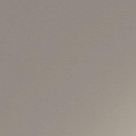
sst.
Sie Ruhe l