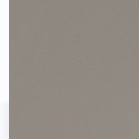
Wir tun alles, dam
it der Lärm Sie in Ruhe lä