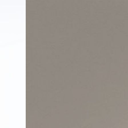
Wir tun alles, dam
it der Lärm Sie in
Ruhe lässt.
Sie Ruhe l