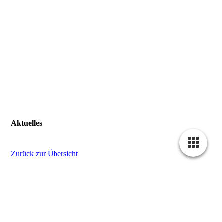
KARREE, 50 mm, Eichenrahmen mit bedruckter
Textilbespannung
Aktuelles
Zurück zur Übersicht
13.05.2026
14.05./15.05.26 kein Betrieb
Auf Grund des Feiertags am 14.05.26 und am 15.05.26 wegen
dem Brückentag nicht geöffnet.