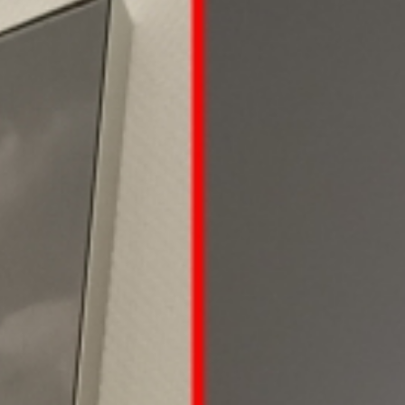
xperten
Wir tun alles, dam
it der Lärm Sie in
Ruhe lässt.
Sie Ruhe l