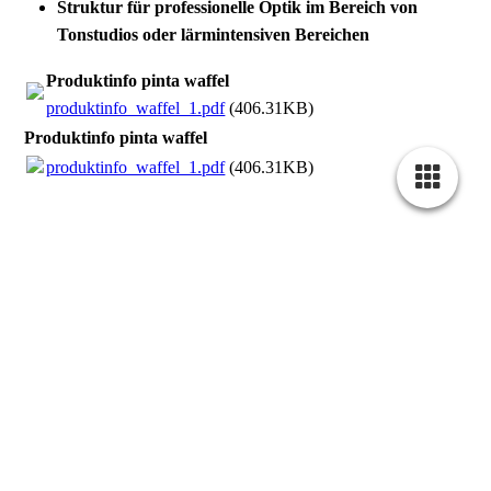
Struktur für professionelle Optik im Bereich von
Tonstudios oder lärmintensiven Bereichen
Produktinfo pinta waffel
produktinfo_waffel_1.pdf
(406.31KB)
Produktinfo pinta waffel
produktinfo_waffel_1.pdf
(406.31KB)
Schallabsorber
Liaver Reapor
Standardformat 1.250 x 625 x 50 mm oder 625 x625 x
50 mm
Farbe helles betongrau
A1 nach DIN 4102 (nicht brennbar)