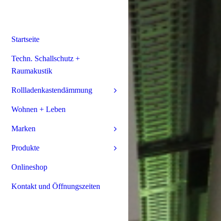
Startseite
Techn. Schallschutz +
Raumakustik
Rollladenkastendämmung
Wohnen + Leben
Marken
Produkte
Onlineshop
Kontakt und Öffnungszeiten