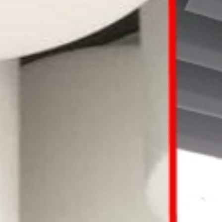
Wir tun alles, dam
it der Lärm Sie in Ruhe lä