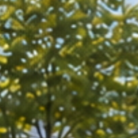
Die Schallschutzexp
Wir tun alles, dam
it der Lärm Sie in Ruhe lä