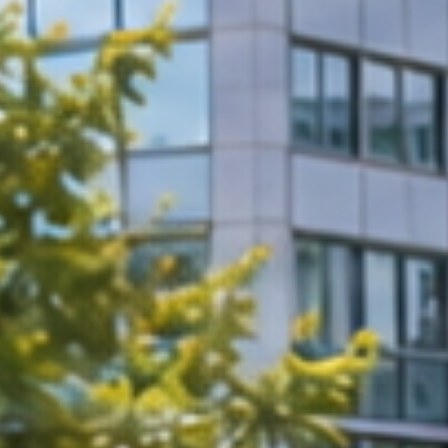
erten
sst.
Sie Ruhe l