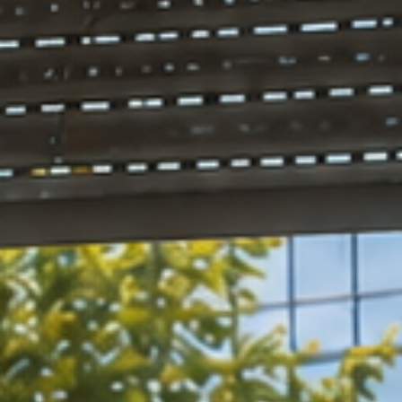
xperten
Wir tun alles, dam
it der Lärm Sie in
Ruhe lässt.
Sie Ruhe l