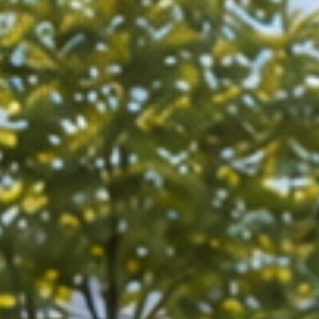
Die Schallschutzexp
Wir tun alles, dam
it der Lärm Sie in Ruhe lä