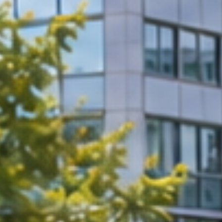
erten
sst.
Sie Ruhe l