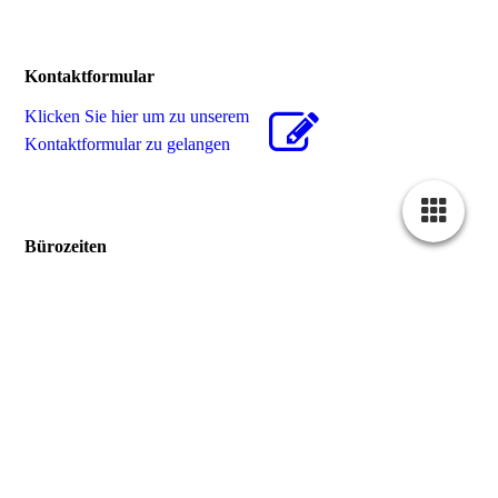
Kontaktformular
Klicken Sie hier um zu unserem
Kon­takt­for­mu­lar zu gelangen
Bürozeiten
Bürozeiten
Mo.-Do.
Montag-Donnerstag:
08:00-12:30
14:00-17:30
Fr.
Freitag:
08:00-12:30
Für eine technische Beratung in unserer Ausstellung oder