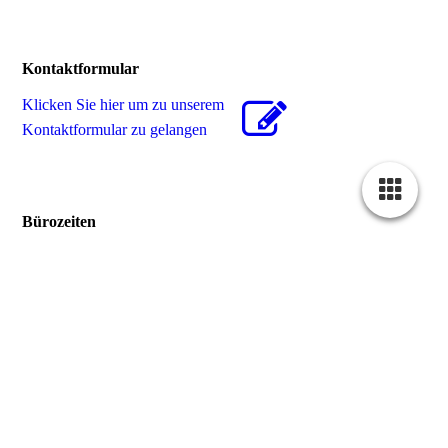
Kontaktformular
Klicken Sie hier um zu unserem
Kon­takt­for­mu­lar zu gelangen
Bürozeiten
Bürozeiten
Mo.-Do.
Montag-Donnerstag:
08:00-12:30
14:00-17:30
Fr.
Freitag:
08:00-12:30
Für eine technische Beratung in unserer Ausstellung oder